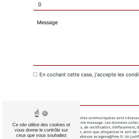
En cochant cette case, j'accepte les condi
** Les données personnelles communiquées sont nécessaires
seul but de répondre à votre message. Les données colle
Ce site utilise des cookies et
disposez de droits d’accès, de rectification, d’effacement, 
vous donne le contrôle sur
d’une autorité de contrôle, ainsi que d’organiser le sort
ceux que vous souhaitez
courrier électronique à l'adresse av.agena@free.fr. Un jus