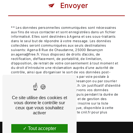
Envoyer
** Les données personnelles communiquées sont nécessaires
aux fins de vous contacter et sont enregistrées dans un fichier
informatisé. Elles sont destinées à Agena et ses sous-traitants
dans le seul but de répondre à votre message. Les données
collectées seront communiquées aux seuls destinataires
suivants: Agena 8 Rue de Chaudanne, 25000 Besançon
av.agena@free.fr. Vous disposez de droits d’accès, de
rectification, d’effacement, de portabilité, de limitation,
d’opposition, de retrait de votre consentement à tout moment et
du droit d’introduire une réclamation auprès d’une autorité de
contrôle, ainsi que d’organiser le sort de vos données post-
mortem. Vous pouvez exercer ces droits par voie postale à
l'adresse 8 Rue de Chaudanne, 25000 Besançon ou par courrier
électronique à l'adresse av.agena@free.fr. Un justificatif d'identité
pourra vous être demandé. Nous conservons vos données
pendant la période de prise de contact puis pendant la durée de
Ce site utilise des cookies et
prescription légale aux fins probatoires et de gestion des
vous donne le contrôle sur
contentieux. Vous avez le droit de vous inscrire sur la liste
ceux que vous souhaitez
d'opposition au démarchage téléphonique, disponible à cette
adresse:
Bloctel.gouv.fr
activer
. Consultez le site cnil.fr pour plus
d’informations sur vos droits.
Tout accepter