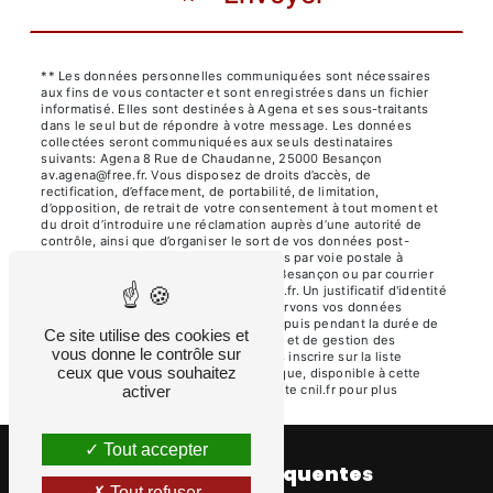
** Les données personnelles communiquées sont nécessaires
aux fins de vous contacter et sont enregistrées dans un fichier
informatisé. Elles sont destinées à Agena et ses sous-traitants
dans le seul but de répondre à votre message. Les données
collectées seront communiquées aux seuls destinataires
suivants: Agena 8 Rue de Chaudanne, 25000 Besançon
av.agena@free.fr. Vous disposez de droits d’accès, de
rectification, d’effacement, de portabilité, de limitation,
d’opposition, de retrait de votre consentement à tout moment et
du droit d’introduire une réclamation auprès d’une autorité de
contrôle, ainsi que d’organiser le sort de vos données post-
mortem. Vous pouvez exercer ces droits par voie postale à
l'adresse 8 Rue de Chaudanne, 25000 Besançon ou par courrier
électronique à l'adresse av.agena@free.fr. Un justificatif d'identité
pourra vous être demandé. Nous conservons vos données
pendant la période de prise de contact puis pendant la durée de
Ce site utilise des cookies et
prescription légale aux fins probatoires et de gestion des
vous donne le contrôle sur
contentieux. Vous avez le droit de vous inscrire sur la liste
ceux que vous souhaitez
d'opposition au démarchage téléphonique, disponible à cette
adresse:
Bloctel.gouv.fr
activer
. Consultez le site cnil.fr pour plus
d’informations sur vos droits.
Tout accepter
Recherches fréquentes
Tout refuser